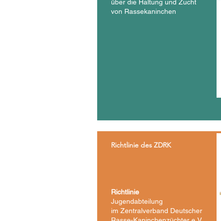
über die
Haltung
und Zucht
von Rassekaninchen
Richtlinie des ZDRK
Richtlinie
Jugendabteilung
im Zentralverband Deutscher
Rasse-Kaninchenzüchter e.V.