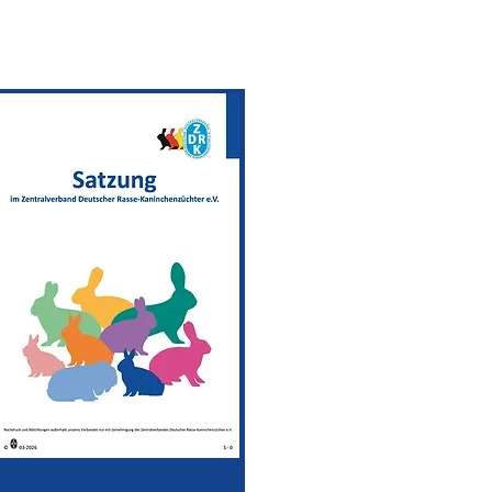
 und Ablichtungen außerhalb unseres Verbandes nur mit Gen
des Zentralverbandes Deutscher Rasse-Kaninchenzüchter e.V.