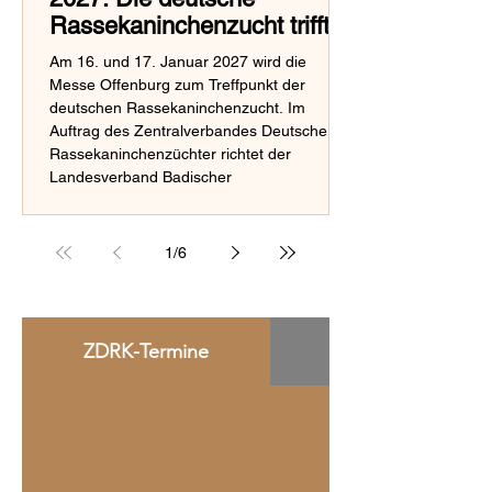
Rassekaninchenzucht trifft
sich in Offenburg
Am 16. und 17. Januar 2027 wird die
Messe Offenburg zum Treffpunkt der
deutschen Rassekaninchenzucht. Im
Auftrag des Zentralverbandes Deutscher
Rassekaninchenzüchter richtet der
Landesverband Badischer
Rassekaninchenzüchter die 29. Bundes-
Rammlerschau aus. Angeschlossen ist die
55. offene Landesverbandsschau des
1
/
6
Landesverbandes Baden. Die Bundes-
Rammlerschau gehört neben der Bundes-
Kaninchenschau zu den wichtigsten
Ausstellungen innerhalb des ZDRK.
ZDRK-Termine
Termine Landessc
Züchterinnen und Züchter au